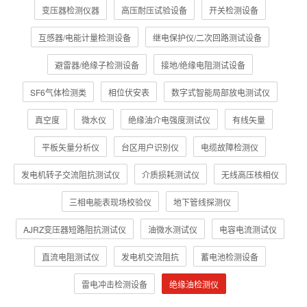
变压器检测仪器
高压耐压试验设备
开关检测设备
互感器/电能计量检测设备
继电保护仪/二次回路测试设备
避雷器/绝缘子检测设备
接地/绝缘电阻测试设备
SF6气体检测类
相位伏安表
数字式智能局部放电测试仪
真空度
微水仪
绝缘油介电强度测试仪
有线矢量
平板矢量分析仪
台区用户识别仪
电缆故障检测仪
发电机转子交流阻抗测试仪
介质损耗测试仪
无线高压核相仪
三相电能表现场校验仪
地下管线探测仪
AJRZ变压器短路阻抗测试仪
油微水测试仪
电容电流测试仪
直流电阻测试仪
发电机交流阻抗
蓄电池检测设备
雷电冲击检测设备
绝缘油检测仪