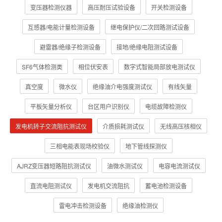
变压器检测仪器
高压耐压试验设备
开关检测设备
互感器/电能计量检测设备
继电保护仪/二次回路测试设备
避雷器/绝缘子检测设备
接地/绝缘电阻测试设备
SF6气体检测类
相位伏安表
数字式智能局部放电测试仪
真空度
微水仪
绝缘油介电强度测试仪
有线矢量
平板矢量分析仪
台区用户识别仪
电缆故障检测仪
发电机转子交流阻抗测试仪
介质损耗测试仪
无线高压核相仪
三相电能表现场校验仪
地下管线探测仪
AJRZ变压器短路阻抗测试仪
油微水测试仪
电容电流测试仪
直流电阻测试仪
发电机交流阻抗
蓄电池检测设备
雷电冲击检测设备
绝缘油检测仪